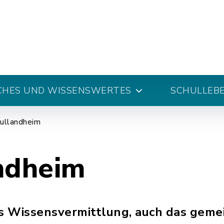
CHES UND WISSENSWERTES
SCHULLEB
ullandheim
ndheim
ls Wissensvermittlung, auch das gem