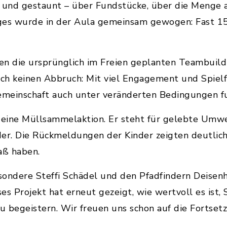
gt und gestaunt – über Fundstücke, über die Menge 
es wurde in der Aula gemeinsam gewogen: Fast 1
 die ursprünglich im Freien geplanten Teambuildin
h keinen Abbruch: Mit viel Engagement und Spielfr
meinschaft auch unter veränderten Bedingungen fu
ine Müllsammelaktion. Er steht für gelebte Umwelt
er. Die Rückmeldungen der Kinder zeigten deutlich
aß haben.
esondere Steffi Schädel und den Pfadfindern Deisenh
ses Projekt hat erneut gezeigt, wie wertvoll es ist,
u begeistern. Wir freuen uns schon auf die Fortse