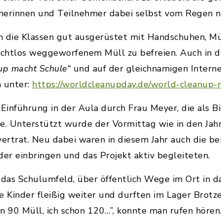
hmerinnen und Teilnehmer dabei selbst vom Regen ni
die Klassen gut ausgerüstet mit Handschuhen, Mü
tlos weggeworfenem Müll zu befreien. Auch in die
up macht Schule“
und auf der gleichnamigen Intern
h unter:
https://worldcleanupday.de/world-cleanup-
 Einführung in der Aula durch Frau Meyer, die als B
e. Unterstützt wurde der Vormittag wie in den Jahre
rtrat. Neu dabei waren in diesem Jahr auch die be
inder einbringen und das Projekt aktiv begleiteten.
das Schulumfeld, über öffentlich Wege im Ort in 
 Kinder fleißig weiter und durften im Lager Brotze
 90 Müll, ich schon 120…”, konnte man rufen hören